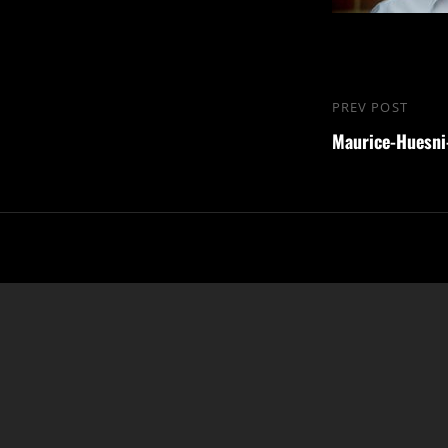
Beitragsna
PREV POST
Previous
Maurice-Huesni
Post