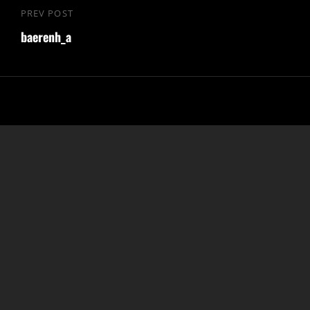
Beitragsnavigation
PREV POST
Previous
baerenh_a
Post