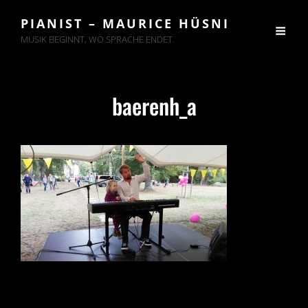
PIANIST – MAURICE HÜSNI
MUSIK BEGINNT, WO SPRACHE ENDET.
baerenh_a