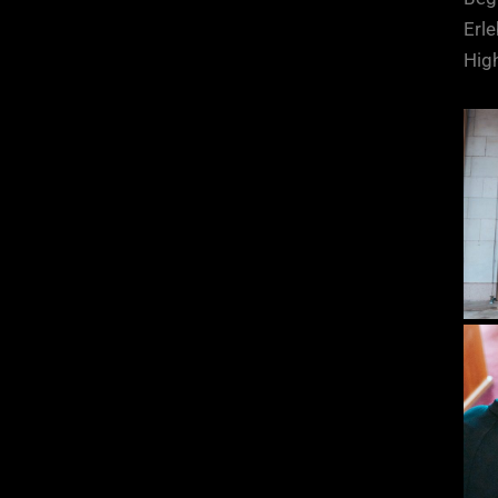
Erle
Hig