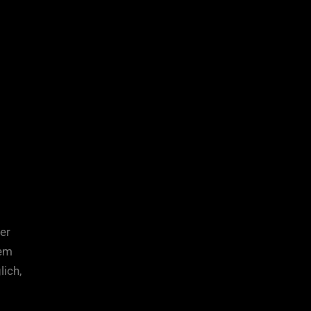
er
nem
lich,