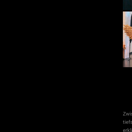
Zwis
tie
erkl