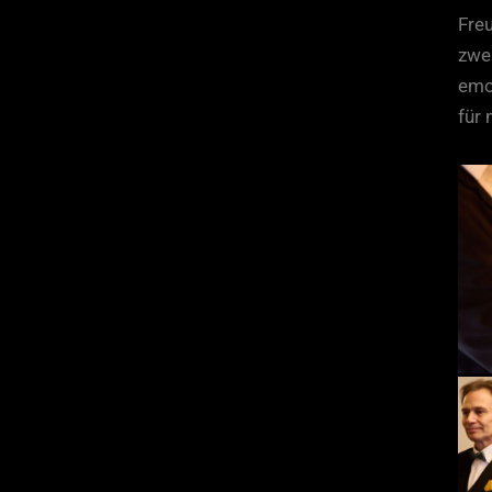
Fre
zwe
emot
für 