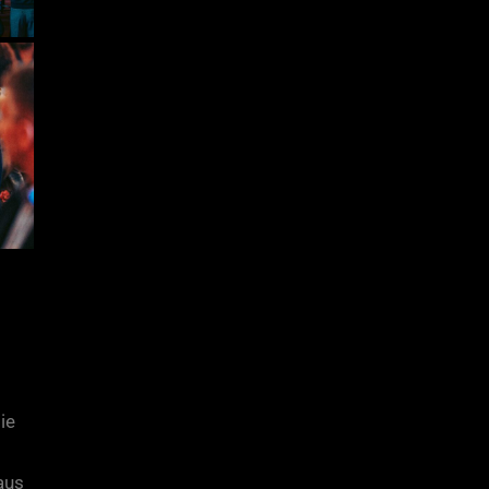
ie
 aus