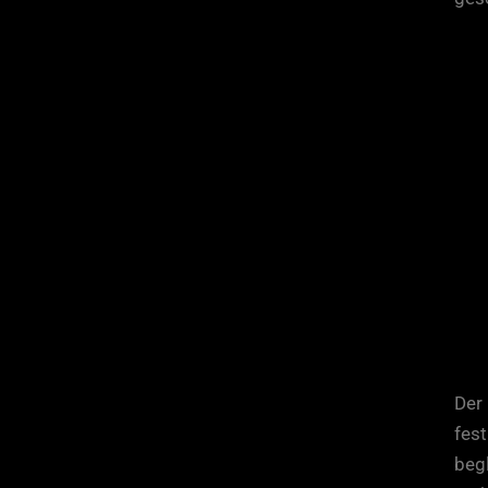
Der
fest
begl