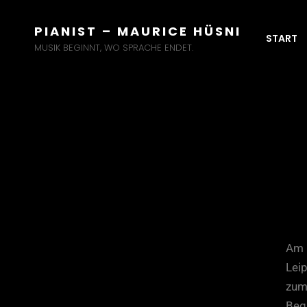
PIANIST – MAURICE HÜSNI
START
MUSIK BEGINNT, WO SPRACHE ENDET.
Am 
Lei
zum
Beg