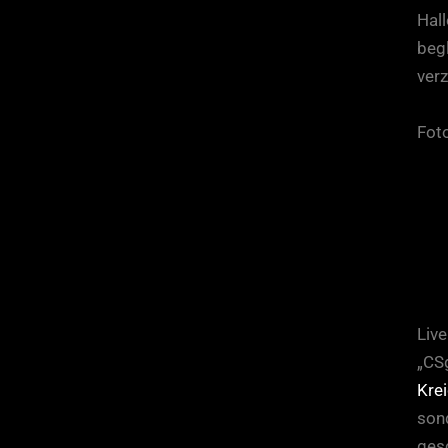
Hall
beg
ver
Fot
Live
„CS
Krei
sond
ges